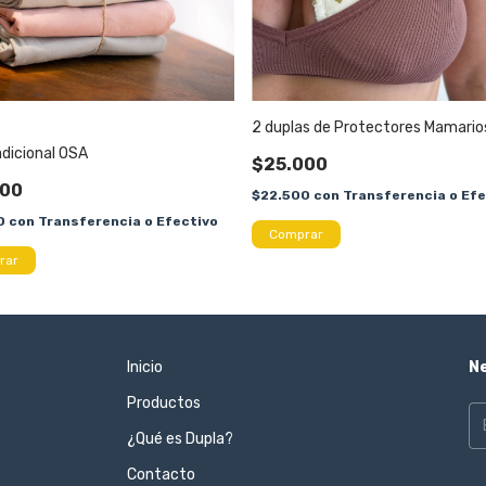
2 duplas de Protectores Mamario
dicional OSA
$25.000
000
$22.500
con
Transferencia o Efe
0
con
Transferencia o Efectivo
rar
Inicio
N
Productos
¿Qué es Dupla?
Contacto