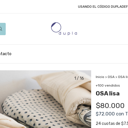
USANDO EL CÓDIGO DUPLADEFOCAS HAY 
ntacto
Inicio
>
OSA
>
OSA l
1
/
16
+100 vendidos
OSA lisa
$80.000
$72.000
con
T
24
cuotas de
$7.