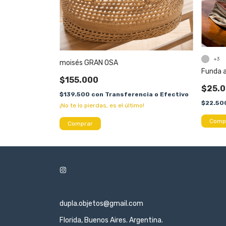
+3
moisés GRAN OSA
Funda a
$155.000
$25.
$139.500
con
Transferencia o Efectivo
$22.50
¡No te lo pierdas, es el último!
Comp
dupla.objetos@gmail.com
Florida, Buenos Aires. Argentina.