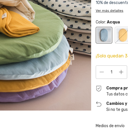
10% de descuent
Ver más detalles
Color:
Acqua
¡Solo quedan
3
Compra pr
Tus datos c
Cambios y
Si no te gus
Entregas para el CP
Medios de envío