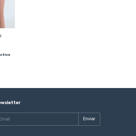
s
ctivo
ewsletter