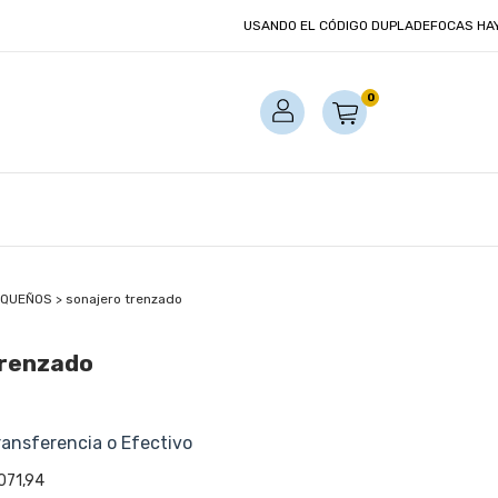
USANDO EL CÓDIGO DUPLADEFOCAS HAY UN 
0
EQUEÑOS
>
sonajero trenzado
trenzado
ransferencia o Efectivo
071,94