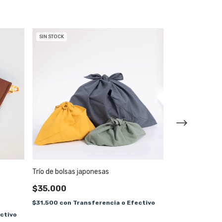
SIN STOCK
SIN STOCK
Trío de bolsas japonesas
Juego de enloz
$35.000
$40.000
$31.500
con
Transferencia o Efectivo
$36.000
con
Tr
ctivo