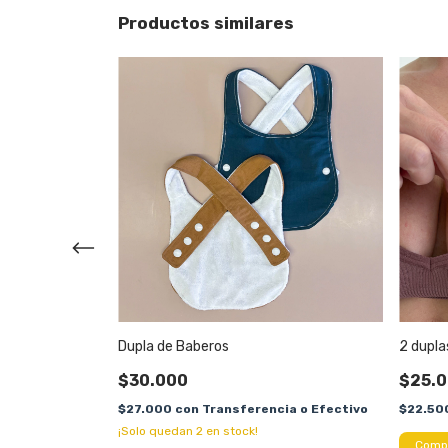
Productos similares
Dupla de Baberos
2 dupla
$30.000
$25.
ia o Efectivo
$27.000
con
Transferencia o Efectivo
$22.50
¡Solo quedan
2
en stock!