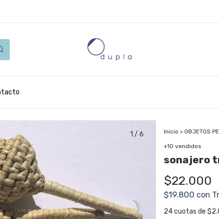
ntacto
Inicio
>
OBJETOS P
1
/
6
+10 vendidos
sonajero 
$22.000
$19.800
con
T
24
cuotas de
$2.