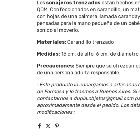
Los
sonajeros trenzados
están hechos en
QOM. Confeccionados en carandillo, un mater
con hojas de una palmera llamada caranday y
pensadas para la mano pequeña de un bebé 
sonido al moverlo.
Materiales:
Carandillo trenzado
Medidas:
15 cm. de alto; 6 cm. de diámetro.
Precauciones:
Siempre que se ofrezcan ob
de una persona adulta responsable.
: Este producto lo encargamos a artesanas 
de Formosa y lo traemos a Buenos Aires. Si 
contactarnos a
dupla.objetos@gmail.com
pa
aproximadamente desde el pedido. Los detal
modificaciones :